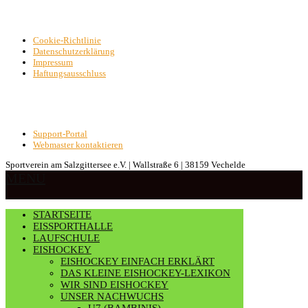
Cookie-Richtlinie
Datenschutzerklärung
Impressum
Haftungsausschluss
Support-Portal
Webmaster kontaktieren
Sportverein am Salzgittersee e.V. | Wallstraße 6 | 38159 Vechelde
MENU
STARTSEITE
EISSPORTHALLE
LAUFSCHULE
EISHOCKEY
EISHOCKEY EINFACH ERKLÄRT
DAS KLEINE EISHOCKEY-LEXIKON
WIR SIND EISHOCKEY
UNSER NACHWUCHS
U7 (BAMBINIS)