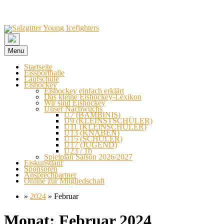
Menu
Startseite
Eissporthalle
Laufschule
Eishockey
Eishockey einfach erklärt
Das kleine Eishockey-Lexikon
Wir sind Eishockey
Unser Nachwuchs
U7 (BAMBINIS)
U9 (KLEINSTSCHÜLER)
U11 (KLEINSCHÜLER)
U13 (KNABEN)
U15 (SCHÜLER)
U17 (JUGEND)
U23 / 1b
Spielplan Saison 2026/2027
Eiskunstlauf
Sponsoren
Ansprechpartner
Online zur Mitgliedschaft
»
2024
»
Februar
Skip
Monat:
Februar 2024
to