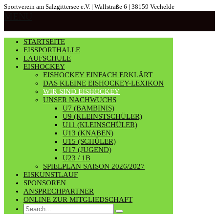
Sportverein am Salzgittersee e.V. | Wallstraße 6 | 38159 Vechelde
MENU
STARTSEITE
EISSPORTHALLE
LAUFSCHULE
EISHOCKEY
EISHOCKEY EINFACH ERKLÄRT
DAS KLEINE EISHOCKEY-LEXIKON
WIR SIND EISHOCKEY
UNSER NACHWUCHS
U7 (BAMBINIS)
U9 (KLEINSTSCHÜLER)
U11 (KLEINSCHÜLER)
U13 (KNABEN)
U15 (SCHÜLER)
U17 (JUGEND)
U23 / 1B
SPIELPLAN SAISON 2026/2027
EISKUNSTLAUF
SPONSOREN
ANSPRECHPARTNER
ONLINE ZUR MITGLIEDSCHAFT
Search