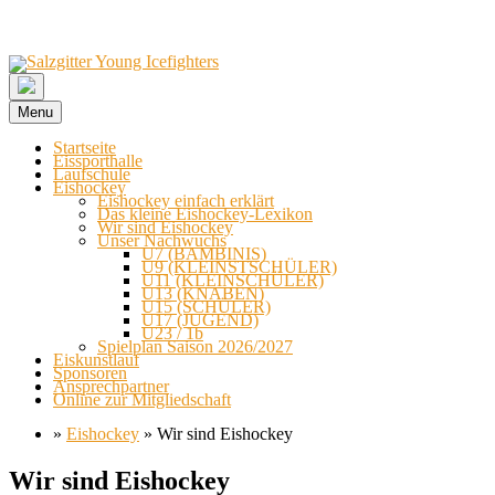
Menu
Startseite
Eissporthalle
Laufschule
Eishockey
Eishockey einfach erklärt
Das kleine Eishockey-Lexikon
Wir sind Eishockey
Unser Nachwuchs
U7 (BAMBINIS)
U9 (KLEINSTSCHÜLER)
U11 (KLEINSCHÜLER)
U13 (KNABEN)
U15 (SCHÜLER)
U17 (JUGEND)
U23 / 1b
Spielplan Saison 2026/2027
Eiskunstlauf
Sponsoren
Ansprechpartner
Online zur Mitgliedschaft
»
Eishockey
»
Wir sind Eishockey
Skip
Wir sind Eishockey
to