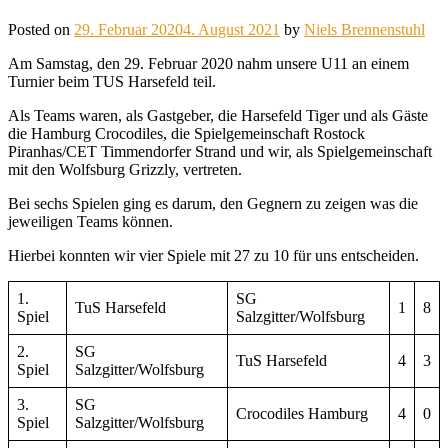
content
Posted on
29. Februar 2020
4. August 2021
by
Niels Brennenstuhl
Am Samstag, den 29. Februar 2020 nahm unsere U11 an einem
Turnier beim TUS Harsefeld teil.
Als Teams waren, als Gastgeber, die Harsefeld Tiger und als Gäste
die Hamburg Crocodiles, die Spielgemeinschaft Rostock
Piranhas/CET Timmendorfer Strand und wir, als Spielgemeinschaft
mit den Wolfsburg Grizzly, vertreten.
Bei sechs Spielen ging es darum, den Gegnern zu zeigen was die
jeweiligen Teams können.
Hierbei konnten wir vier Spiele mit 27 zu 10 für uns entscheiden.
1.
SG
TuS Harsefeld
1
8
Spiel
Salzgitter/Wolfsburg
2.
SG
TuS Harsefeld
4
3
Spiel
Salzgitter/Wolfsburg
3.
SG
Crocodiles Hamburg
4
0
Spiel
Salzgitter/Wolfsburg