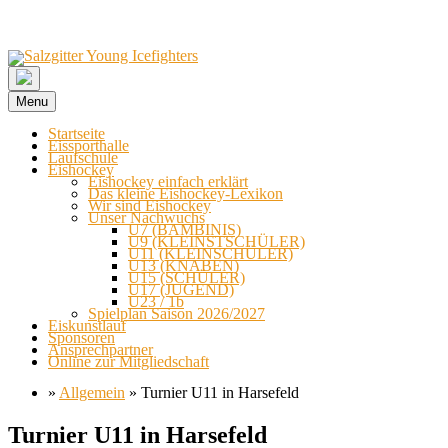
Menu
Startseite
Eissporthalle
Laufschule
Eishockey
Eishockey einfach erklärt
Das kleine Eishockey-Lexikon
Wir sind Eishockey
Unser Nachwuchs
U7 (BAMBINIS)
U9 (KLEINSTSCHÜLER)
U11 (KLEINSCHÜLER)
U13 (KNABEN)
U15 (SCHÜLER)
U17 (JUGEND)
U23 / 1b
Spielplan Saison 2026/2027
Eiskunstlauf
Sponsoren
Ansprechpartner
Online zur Mitgliedschaft
»
Allgemein
»
Turnier U11 in Harsefeld
Skip
Turnier U11 in Harsefeld
to