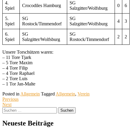
4.
SG
Crocodiles Hamburg
0
6
Spiel
Salzgitter/Wolfsburg
5.
SG
SG
4
3
Spiel
Rostock/Timmendorf
Salzgitter/Wolfsburg
6.
SG
SG
2
2
Spiel
Salzgitter/Wolfsburg
Rostock/Timmendorf
Unsere Torschützen waren:
– 11 Tore Tjark
– 5 Tore Maxim
– 4 Tore Filip
– 4 Tore Raphael
– 2 Tore Luis
– 1 Tor Jan-Malte
Posted in
Allgemein
Tagged
Allgemein
,
Verein
Previous
Next
Suchen
nach:
Neueste Beiträge