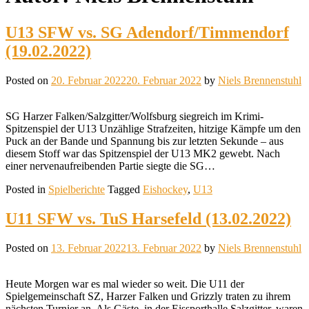
content
U13 SFW vs. SG Adendorf/Timmendorf
(19.02.2022)
Posted on
20. Februar 2022
20. Februar 2022
by
Niels Brennenstuhl
SG Harzer Falken/Salzgitter/Wolfsburg siegreich im Krimi-
Spitzenspiel der U13 Unzählige Strafzeiten, hitzige Kämpfe um den
Puck an der Bande und Spannung bis zur letzten Sekunde – aus
diesem Stoff war das Spitzenspiel der U13 MK2 gewebt. Nach
einer nervenaufreibenden Partie siegte die SG…
Posted in
Spielberichte
Tagged
Eishockey
,
U13
U11 SFW vs. TuS Harsefeld (13.02.2022)
Posted on
13. Februar 2022
13. Februar 2022
by
Niels Brennenstuhl
Heute Morgen war es mal wieder so weit. Die U11 der
Spielgemeinschaft SZ, Harzer Falken und Grizzly traten zu ihrem
nächsten Turnier an. Als Gäste, in der Eissporthalle Salzgitter, waren