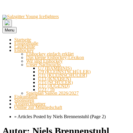
Menu
Startseite
Eissporthalle
Laufschule
Eishockey
Eishockey einfach erklärt
Das kleine Eishockey-Lexikon
Wir sind Eishockey
Unser Nachwuchs
U7 (BAMBINIS)
U9 (KLEINSTSCHÜLER)
U11 (KLEINSCHÜLER)
U13 (KNABEN)
U15 (SCHÜLER)
U17 (JUGEND)
U23 / 1b
Spielplan Saison 2026/2027
Eiskunstlauf
Sponsoren
Ansprechpartner
Online zur Mitgliedschaft
»
Articles Posted by Niels Brennenstuhl
(Page 2)
Skip
Autor:
Niels Brennenstuhl
to