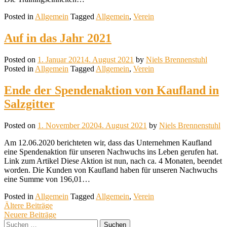
Posted in
Allgemein
Tagged
Allgemein
,
Verein
Auf in das Jahr 2021
Posted on
1. Januar 2021
4. August 2021
by
Niels Brennenstuhl
Posted in
Allgemein
Tagged
Allgemein
,
Verein
Ende der Spendenaktion von Kaufland in
Salzgitter
Posted on
1. November 2020
4. August 2021
by
Niels Brennenstuhl
Am 12.06.2020 berichteten wir, dass das Unternehmen Kaufland
eine Spendenaktion für unseren Nachwuchs ins Leben gerufen hat.
Link zum Artikel Diese Aktion ist nun, nach ca. 4 Monaten, beendet
worden. Die Kunden von Kaufland haben für unseren Nachwuchs
eine Summe von 196,01…
Posted in
Allgemein
Tagged
Allgemein
,
Verein
Beitragsnavigation
Ältere Beiträge
Neuere Beiträge
Suchen